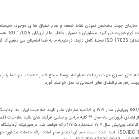
يده سازمان جهت مشخص نمودن نقاط ضعف و عدم انطباق ها ی موجود، سیستم ر
ارزیابی و ممیزی قرار می دهند و نسبت به رفع آن 
ممیزی و بخش های مورد نیاز برای بهبود کلی و انطباق با استاندارد ISO 17025 تسلط کامل دارند. در نتیجه ما به شما اطمینان می د
مه های ممیزی جهت دريافت اعتبارنامه توسط مرجع اعتبار دهنده، تیم شما را از 
جهت رفع عدم انطباق های احتمالی به عمل خواهند آورد.
پیرو تدوین و انتشار ویرایش جدید استاندارد ISO/IEC17025 ویرایش سال ۲۰۱۷ و اعلامیه سازمان ملی تایید صلاحیت ایران 
متقاضی تایید صلاحیت و تایید صلاحیت شده مبنی بر اینکه از ابتدای فروردین ماه سال ۹۹ کلیه مراحل و تمامی فرآیند های تائید ص
تجدید، ارزیابی مراقبتی، افزایش دامنه کاربرد) فقط بر اساس الزامات ویرایش سال ۲۰۱۷ استاندارد ۱۷۰۲۵ ارائه خواهد شد. درصو
توسط مراجع اعتبار دهنده براساس استاندارد ISO/IEC 17025:2005 تایید شده است، تیم آرما پلیمر سام آماده ارائه خدمات مشا