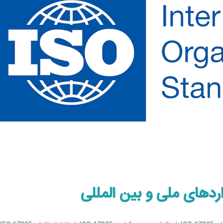
راهنمای جامع انتخاب دستگاه تنسایل برای
آموزش و مشاوره
تست کشش پلیمرها
نوامبر 19, 2022
می 13, 2025
تامین مواد اولیه پلیمر
کاتالوگ جامع شرکت آزما پلیمر سام طراح و
نوامبر 19, 2022
سازنده دستگاه های آزمون استاندارد
می 23, 2023
سیرکومتر قیمت تولید 
استعلام قیمت
1405/05/19
فوریه 15, 2023
آوریل 24, 2021
اردهای ملی و بین المللی