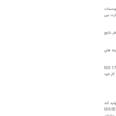
قابل بین موسسات
ارت بین
های معتبر خطر نتایج
ینه های
سط یک مرجع معتبرمورد تایید قرار نگرفته باشد نمی باشد.لذا استاندارد ISO 17025
کار خود
تولید کند
همه آزمایشگاه ها از جمله آزمایشگاه های خصوصی، دولتی، صنعتی و یا هر سازمان دیگری می شود.استاندارد ISO/IEC
 سازمان