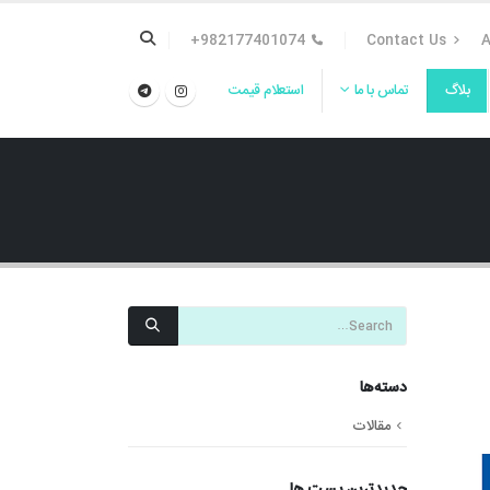
982177401074+
Contact Us
A
بلاگ
تماس با ما
استعلام قیمت
دسته‌ها
مقالات