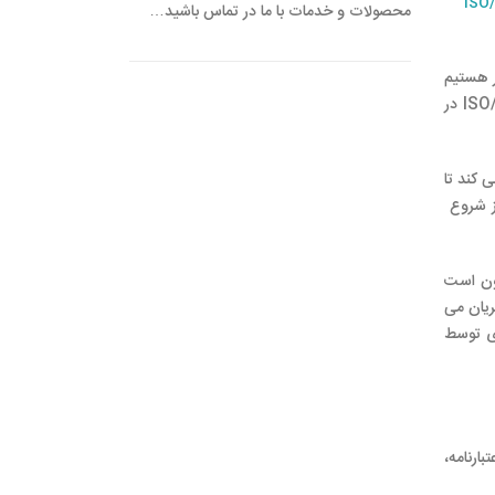
محصولات و خدمات با ما در تماس باشید…
ایران ارائه می کند. ما یکی از بزرگترین مشاورین ISO 17025 درکشور هستیم
که تا کنون خدمات خود را به شرکتهای مختلفی ارائه نموده ایم. موفقیت هر پروژه اعتبار بخشی آزمایشگاهی بر اساس استاندارد ISO/IEC 17025 در
کمک می کند تا
ا از شروع
لیبراسیون است
ریان می
ای توسط
ارنامه،