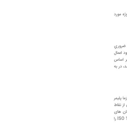
ژه مورد
ن ضروري
د اعمال
ر اساس
، در به
ا پلیمر
از نقاط
مان های
گوناگون می باشد. مشاوران ما در مواجهه با مشکلات آزمایشگاه راه حل های بسیار مفید و عملی در اختیار شما قرار می دهند. ما اجرای ISO 17025 را