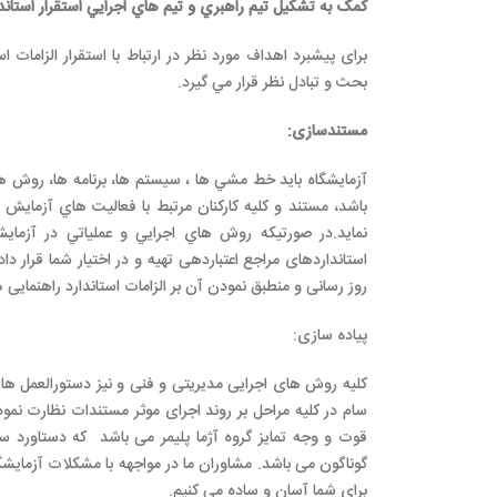
کمک به تشکيل تيم راهبري و تيم هاي اجرايي استقرار استاندا
برای پيشبرد اهداف مورد نظر در ارتباط با استقرار الزامات 
بحث و تبادل نظر قرار مي گيرد.
مستندسازی
:
آزمايشگاه بايد خط مشي ها ، سيستم ها، برنامه ها، روش ه
باشد، مستند و کليه کارکنان مرتبط با فعاليت هاي آزمايش
نمايد.در صورتیکه روش هاي اجرايي و عملياتي در آزمای
استانداردهای مراجع اعتباردهی تهیه و در اختیار شما قرار 
روز رسانی و منطبق نمودن آن بر الزامات استاندارد راهنمایی ها
پیاده سازی:
کلیه روش های اجرایی مدیریتی و فنی و نیز دستورالعمل های 
سام در کلیه مراحل بر روند اجرای موثر مستندات نظارت نموده
قوت و وجه تمایز گروه آژما پلیمر می باشد که دستاورد س
برای شما آسان و ساده می کنیم.