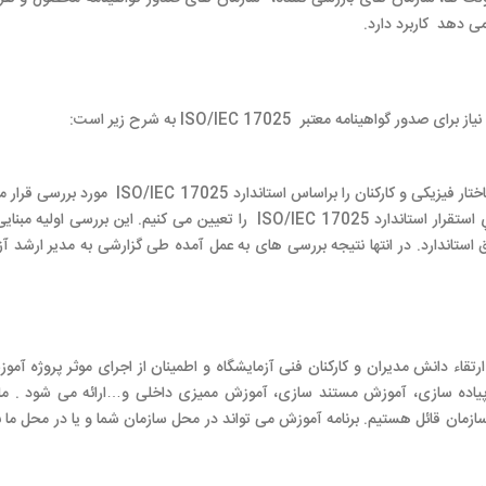
می دهد کاربرد دارد.
در این مرحله ما وضعیت موجود آزمایشگاه شما در رابطه با ساختار فیزیکی و کارکنان را براساس استاندا
و همه مشکلات، محدوديت ها، تنگناها و موانع سازمان براي استقرار استاندارد ISO/IEC 17025 را تعیین می کنیم. این برر
استاندارد. در انتها نتیجه بررسی های به عمل آمده طی گزارشی به مدیر ارشد آز
 ارتقاء دانش مديران و کارکنان فنی آزمایشگاه و اطمینان از اجرای موثر پروژه آم
ش پیاده سازی، آموزش مستند سازی، آموزش ممیزی داخلی و…ارائه می شود . م
 ISO 17025 برای همه کارکنان سازمان قائل هستیم. برنامه آموزش می تواند در محل سازمان شما و یا در محل 