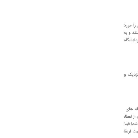
ا مورد
ها اقدامات لازم صورت می گیرد. مشاوران و ممیزان داخلی ما از ارزیابان ISO 17025 هستند و به
هیم که آزمایشگاه
نزدیک و
به آزمایشگاه های
لاحیت (اعم از اعطا،
رتیکه آزمایشگاه شما قبلا
وره جهت ارتقا