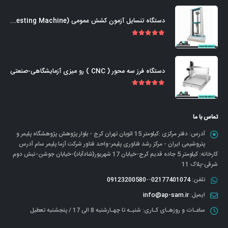
دستگاه تنسایل آزمون کشش عمومی (Universal Tensile Testing Machine)
out of 5
5.00
دستگاه فرز سه محور ( CNC ) رو میزی آزمایشگاهی-صنعتی
out of 5
5.00
تماس با ما
آدرس:
دفتر مرکزی :کیلومتر 15 اتوبان تهران کرج - بلوار پژوهش پژوهشگاه پلیمر و
پتروشیمی ایران - مرکز رشد فناوری پلیمر-واحد فناور شرکت آزما پلیمر سام آدرس
کارخانه: کیلومتر 5 جاده قدیم کرج-خیابان 17 شهریور(شادآباد)-خیابان جوشن-نبش دوم
شرقی-پلاک 11
تلفن:
02177401074
--
09123200580
ایمیل:
info@ap-sam.ir
ساعـات و روزهـای کـاری:
شنبـه تا چهـارشنبه 8 الی 17 / پنجشنبه تعطیل