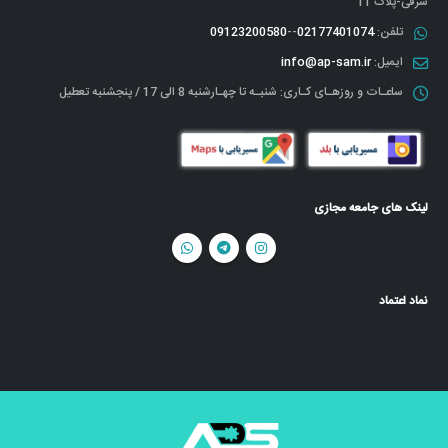
شرقی-پلاک 11
تلفن:
02177401074
--
09123200580
ایمیل:
info@ap-sam.ir
ساعـات و روزهـای کـاری:
شنبـه تا چهـارشنبه 8 الی 17 / پنجشنبه تعطیل
لینک های جامعه مجازی
نماد اعتماد