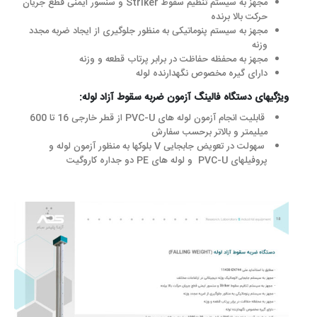
مجهز به سیستم تنظیم سقوط Striker و سنسور ایمنی قطع جریان
حرکت بالا برنده
مجهز به سیستم پنوماتیکی به منظور جلوگیری از ایجاد ضربه مجدد
وزنه
مجهز به محفظه حفاظت در برابر پرتاب قطعه و وزنه
دارای گیره مخصوص نگهدارنده لوله
ویژگیهای دستگاه فالینگ آزمون ضربه سقوط آزاد لوله:
قابلیت انجام آزمون لوله های PVC-U از قطر خارجی 16 تا 600
میلیمتر و بالاتر برحسب سفارش
سهولت در تعویض جابجایی V بلوکها به منظور آزمون لوله و
پروفیلهای PVC-U و لوله های PE دو جداره کاروگیت