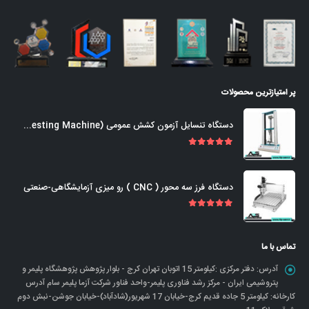
پر امتیازترین محصولات
دستگاه تنسایل آزمون کشش عمومی (Universal Tensile Testing Machine)
out of 5
5.00
دستگاه فرز سه محور ( CNC ) رو میزی آزمایشگاهی-صنعتی
out of 5
5.00
تماس با ما
آدرس:
دفتر مرکزی :کیلومتر 15 اتوبان تهران کرج - بلوار پژوهش پژوهشگاه پلیمر و
پتروشیمی ایران - مرکز رشد فناوری پلیمر-واحد فناور شرکت آزما پلیمر سام آدرس
کارخانه: کیلومتر 5 جاده قدیم کرج-خیابان 17 شهریور(شادآباد)-خیابان جوشن-نبش دوم