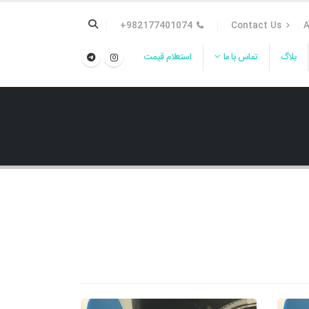
982177401074+
Contact Us
A
بلاگ
تماس با ما
استعلام قیمت