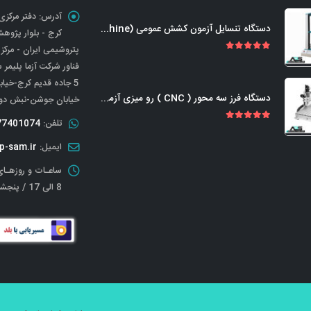
آدرس:
دستگاه تنسایل آزمون کشش عمومی (Universal Tensile Testing Machine)
کرج - بلوار پژوه
پتروشیمی ایران - مرکز
out of 5
5.00
فناور شرکت آزما پلیمر 
دستگاه فرز سه محور ( CNC ) رو میزی آزمایشگاهی-صنعتی
خیابان جوشن-نبش دوم 
تلفن:
77401074
out of 5
5.00
ایمیل:
p-sam.ir
ساعـات و روزهـای
8 الی 17 / پنجشنبه تعطیل