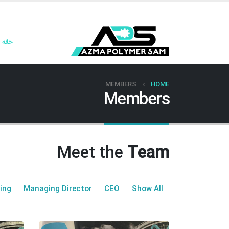
خانه
MEMBERS
HOME
Members
Meet the
Team
ing
Managing Director
CEO
Show All