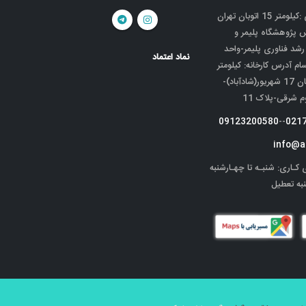
دفتر مرکزی :کیلومتر 15 اتوبان تهران
ش پژوهشگاه پلیمر و
 رشد فناوری پلیمر-واحد
نماد اعتماد
سام آدرس کارخانه: کیلومتر
5 جاده قدیم کرج-خیابان 17 شهریور(شادآباد)-
شرقی-پلاک 11
09123200580
--
021
info@a
 کـاری:
شنبـه تا چهـارشنبه