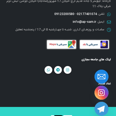
کارخانه: کیلومتر 5 جاده قدیم کرج-خیابان 17 شهریور(شادآباد)-خیابان جوشن-نبش دوم
شرقی-پلاک 11
تلفن:
02177401074
--
09123200580
ایمیل:
info@ap-sam.ir
ساعـات و روزهـای کـاری:
شنبـه تا چهـارشنبه 8 الی 17 / پنجشنبه تعطیل
لینک های جامعه مجازی
نماد اعتماد