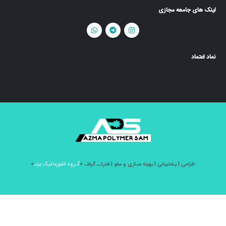
لینک های جامعه مجازی
نماد اعتماد
طراحی l پشتیبانی l بهینه سـازی و سئو l قدرتــ گرفتـ <
گـروه انفورماتیک بیتـ
>