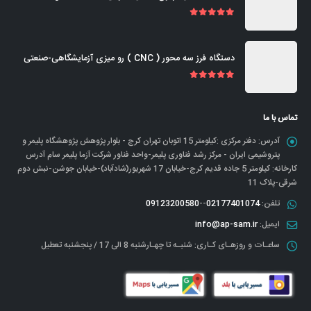
out of 5
5.00
دستگاه فرز سه محور ( CNC ) رو میزی آزمایشگاهی-صنعتی
out of 5
5.00
تماس با ما
آدرس:
دفتر مرکزی :کیلومتر 15 اتوبان تهران کرج - بلوار پژوهش پژوهشگاه پلیمر و
پتروشیمی ایران - مرکز رشد فناوری پلیمر-واحد فناور شرکت آزما پلیمر سام آدرس
کارخانه: کیلومتر 5 جاده قدیم کرج-خیابان 17 شهریور(شادآباد)-خیابان جوشن-نبش دوم
شرقی-پلاک 11
تلفن:
02177401074
--
09123200580
ایمیل:
info@ap-sam.ir
ساعـات و روزهـای کـاری:
شنبـه تا چهـارشنبه 8 الی 17 / پنجشنبه تعطیل