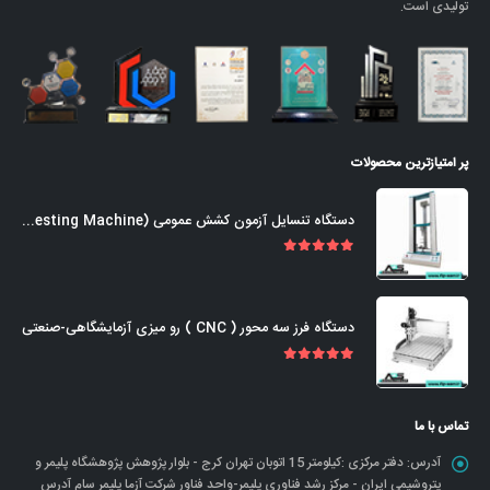
تولیدی است.
پر امتیازترین محصولات
دستگاه تنسایل آزمون کشش عمومی (Universal Tensile Testing Machine)
out of 5
5.00
دستگاه فرز سه محور ( CNC ) رو میزی آزمایشگاهی-صنعتی
out of 5
5.00
تماس با ما
آدرس:
دفتر مرکزی :کیلومتر 15 اتوبان تهران کرج - بلوار پژوهش پژوهشگاه پلیمر و
پتروشیمی ایران - مرکز رشد فناوری پلیمر-واحد فناور شرکت آزما پلیمر سام آدرس