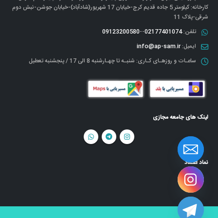
کارخانه: کیلومتر 5 جاده قدیم کرج-خیابان 17 شهریور(شادآباد)-خیابان جوشن-نبش دوم
شرقی-پلاک 11
تلفن:
02177401074
--
09123200580
ایمیل:
info@ap-sam.ir
ساعـات و روزهـای کـاری:
شنبـه تا چهـارشنبه 8 الی 17 / پنجشنبه تعطیل
لینک های جامعه مجازی
نماد اعتماد