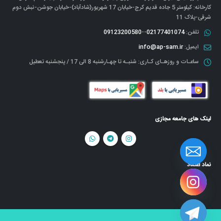
کارخانه: کیلومتر 5 جاده قدیم کرج-خیابان 17 شهریور(شادآباد)-خیابان جوشن-نبش دوم
شرقی-پلاک 11
تلفن:
02177401074
--
09123200580
ایمیل:
info@ap-sam.ir
ساعـات و روزهـای کـاری:
شنبـه تا چهـارشنبه 8 الی 17 / پنجشنبه تعطیل
لینک های جامعه مجازی
نماد اعتماد