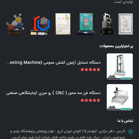
تولیدی است.
پر امتیازترین محصولات
دستگاه تنسایل آزمون کشش عمومی (Universal Tensile Testing Machine)
out of 5
5.00
دستگاه فرز سه محور ( CNC ) رو میزی آزمایشگاهی-صنعتی
out of 5
5.00
تماس با ما
آدرس:
دفتر مرکزی :کیلومتر 15 اتوبان تهران کرج - بلوار پژوهش پژوهشگاه پلیمر و
پتروشیمی ایران - مرکز رشد فناوری پلیمر-واحد فناور شرکت آزما پلیمر سام آدرس