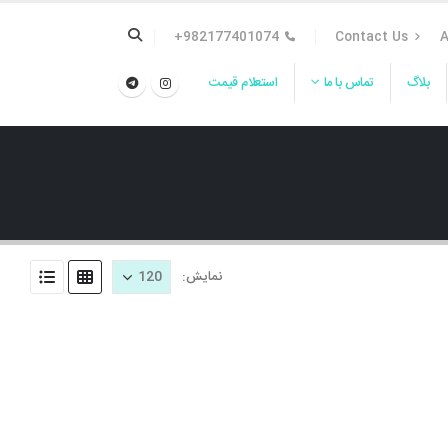
982177401074+
Contact Us
A
بلاگ
تماس با ما
استعلام قیمت
نمایش: