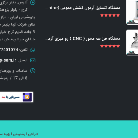
آدرس:
دستگاه تنسایل آزمون کشش عمومی (Universal Tensile Testing Machine)
کرج - بلوار پژوه
پتروشیمی ایران - مرکز
out of 5
5.00
فناور شرکت آزما پلیمر 
دستگاه فرز سه محور ( CNC ) رو میزی آزمایشگاهی-صنعتی
خیابان جوشن-نبش دوم 
تلفن:
77401074
out of 5
5.00
ایمیل:
p-sam.ir
ساعـات و روزهـای
8 الی 17 / پنجشنبه تعطیل
طراحی l پشتیبانی l بهینه سـازی و سئو l قدرتــ گرفتـ <