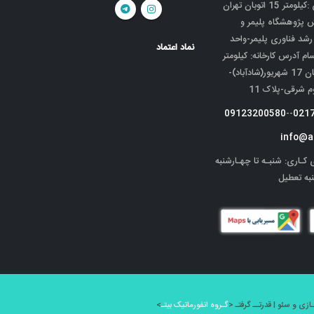
دفتر مرکزی :کیلومتر 15 اتوبان تهران
ش پژوهشگاه پلیمر و
 رشد فناوری پلیمر-واحد
نماد اعتماد
سام آدرس کارخانه: کیلومتر
5 جاده قدیم کرج-خیابان 17 شهریور(شادآباد)-
شرقی-پلاک 11
09123200580
--
021
info@a
 کـاری:
شنبـه تا چهـارشنبه
گـروه انفورماتیک بیتـ
>