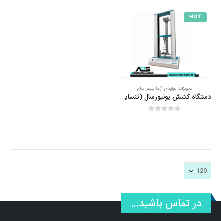
HOT
تجهیزات تولیدی آزما پلیمر سام
دستگاه کشش یونیورسال (تنسایل) 5 تن دو ستون (5000 کیلو)
out of 5
0
در تماس باشید...