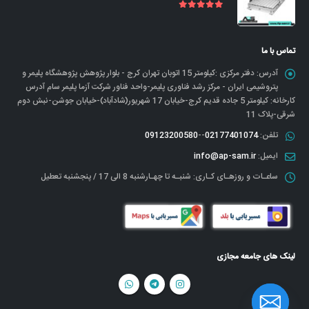
out of 5
5.00
تماس با ما
آدرس:
دفتر مرکزی :کیلومتر 15 اتوبان تهران کرج - بلوار پژوهش پژوهشگاه پلیمر و
پتروشیمی ایران - مرکز رشد فناوری پلیمر-واحد فناور شرکت آزما پلیمر سام آدرس
کارخانه: کیلومتر 5 جاده قدیم کرج-خیابان 17 شهریور(شادآباد)-خیابان جوشن-نبش دوم
شرقی-پلاک 11
تلفن:
02177401074
--
09123200580
ایمیل:
info@ap-sam.ir
ساعـات و روزهـای کـاری:
شنبـه تا چهـارشنبه 8 الی 17 / پنجشنبه تعطیل
لینک های جامعه مجازی