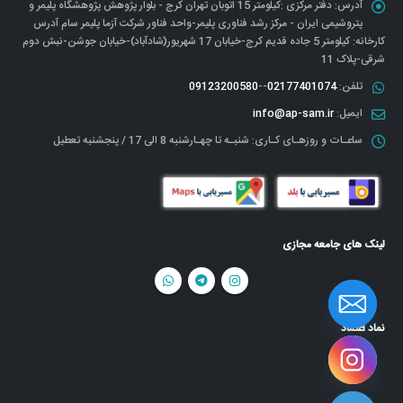
آدرس:
دفتر مرکزی :کیلومتر 15 اتوبان تهران کرج - بلوار پژوهش پژوهشگاه پلیمر و
پتروشیمی ایران - مرکز رشد فناوری پلیمر-واحد فناور شرکت آزما پلیمر سام آدرس
کارخانه: کیلومتر 5 جاده قدیم کرج-خیابان 17 شهریور(شادآباد)-خیابان جوشن-نبش دوم
شرقی-پلاک 11
تلفن:
02177401074
--
09123200580
ایمیل:
info@ap-sam.ir
ساعـات و روزهـای کـاری:
شنبـه تا چهـارشنبه 8 الی 17 / پنجشنبه تعطیل
لینک های جامعه مجازی
نماد اعتماد