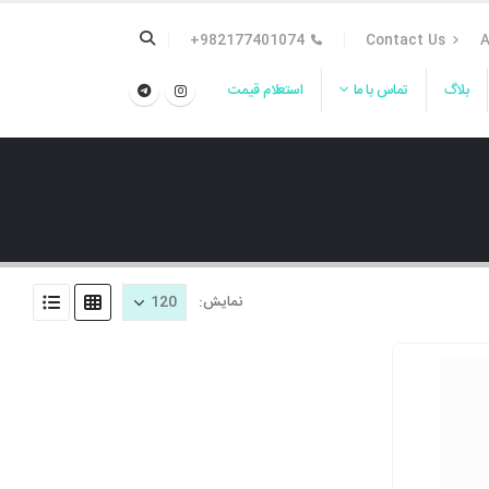
982177401074+
Contact Us
A
بلاگ
تماس با ما
استعلام قیمت
نمایش: