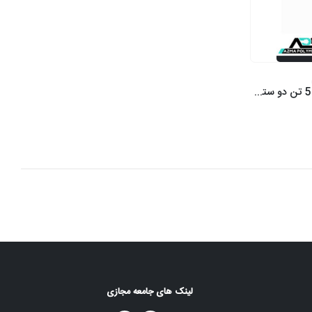
دستگاه کشش یونیورسال (تنسایل) 5 تن دو ستون (5000 کیلو)
لینک های جامعه مجازی