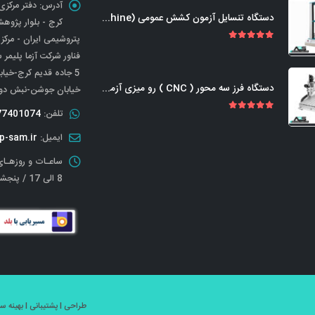
آدرس:
دستگاه تنسایل آزمون کشش عمومی (Universal Tensile Testing Machine)
کرج - بلوار پژوه
پتروشیمی ایران - مرکز
out of 5
5.00
فناور شرکت آزما پلیمر 
دستگاه فرز سه محور ( CNC ) رو میزی آزمایشگاهی-صنعتی
خیابان جوشن-نبش دوم 
تلفن:
77401074
out of 5
5.00
ایمیل:
p-sam.ir
ساعـات و روزهـای
8 الی 17 / پنجشنبه تعطیل
طراحی l پشتیبانی l بهینه سـازی و سئو l قدرتــ گرفتـ <