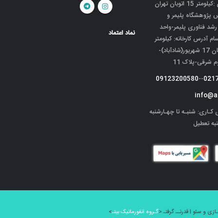
دفتر مرکزی :کیلومتر 15 اتوبان تهران
ش پژوهشگاه پلیمر و
 رشد فناوری پلیمر-واحد
نماد اعتماد
سام آدرس کارخانه: کیلومتر
5 جاده قدیم کرج-خیابان 17 شهریور(شادآباد)-
شرقی-پلاک 11
09123200580
--
021
info@a
 کـاری:
شنبـه تا چهـارشنبه
گـروه انفورماتیک بیتـ
>