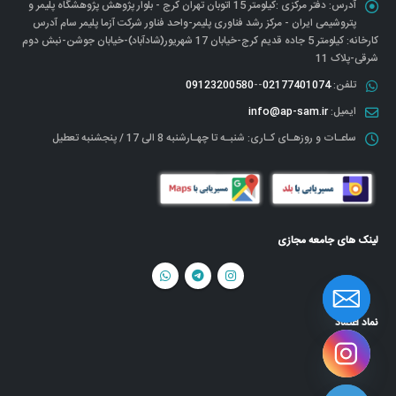
آدرس:
دفتر مرکزی :کیلومتر 15 اتوبان تهران کرج - بلوار پژوهش پژوهشگاه پلیمر و
پتروشیمی ایران - مرکز رشد فناوری پلیمر-واحد فناور شرکت آزما پلیمر سام آدرس
کارخانه: کیلومتر 5 جاده قدیم کرج-خیابان 17 شهریور(شادآباد)-خیابان جوشن-نبش دوم
شرقی-پلاک 11
تلفن:
02177401074
--
09123200580
ایمیل:
info@ap-sam.ir
ساعـات و روزهـای کـاری:
شنبـه تا چهـارشنبه 8 الی 17 / پنجشنبه تعطیل
لینک های جامعه مجازی
نماد اعتماد