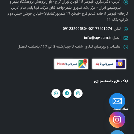
آدرس:
دفتر مرکزی :کیلومتر 15 اتوبان تهران کرج - بلوار پژوهش پژوهشگاه پلیمر و
پتروشیمی ایران - مرکز رشد فناوری پلیمر-واحد فناور شرکت آزما پلیمر سام آدرس
کارخانه: کیلومتر 5 جاده قدیم کرج-خیابان 17 شهریور(شادآباد)-خیابان جوشن-نبش دوم
شرقی-پلاک 11
تلفن:
02177401074
--
09123200580
ایمیل:
info@ap-sam.ir
ساعـات و روزهـای کـاری:
شنبـه تا چهـارشنبه 8 الی 17 / پنجشنبه تعطیل
لینک های جامعه مجازی
نماد اعتماد