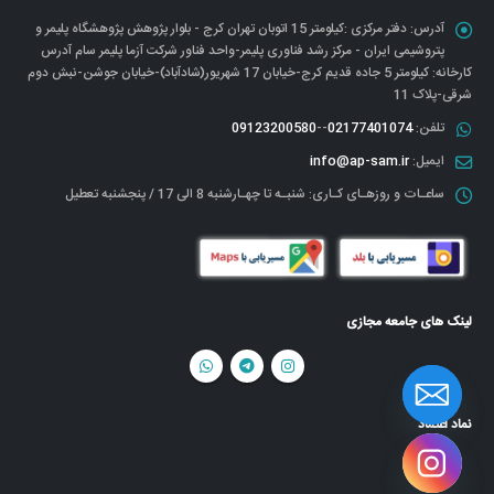
آدرس:
دفتر مرکزی :کیلومتر 15 اتوبان تهران کرج - بلوار پژوهش پژوهشگاه پلیمر و
پتروشیمی ایران - مرکز رشد فناوری پلیمر-واحد فناور شرکت آزما پلیمر سام آدرس
کارخانه: کیلومتر 5 جاده قدیم کرج-خیابان 17 شهریور(شادآباد)-خیابان جوشن-نبش دوم
شرقی-پلاک 11
تلفن:
02177401074
--
09123200580
ایمیل:
info@ap-sam.ir
ساعـات و روزهـای کـاری:
شنبـه تا چهـارشنبه 8 الی 17 / پنجشنبه تعطیل
لینک های جامعه مجازی
نماد اعتماد