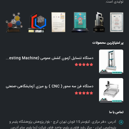
تولیدی است.
پر امتیازترین محصولات
دستگاه تنسایل آزمون کشش عمومی (Universal Tensile Testing Machine)
out of 5
5.00
دستگاه فرز سه محور ( CNC ) رو میزی آزمایشگاهی-صنعتی
out of 5
5.00
تماس با ما
آدرس:
دفتر مرکزی :کیلومتر 15 اتوبان تهران کرج - بلوار پژوهش پژوهشگاه پلیمر و
پتروشیمی ایران - مرکز رشد فناوری پلیمر-واحد فناور شرکت آزما پلیمر سام آدرس