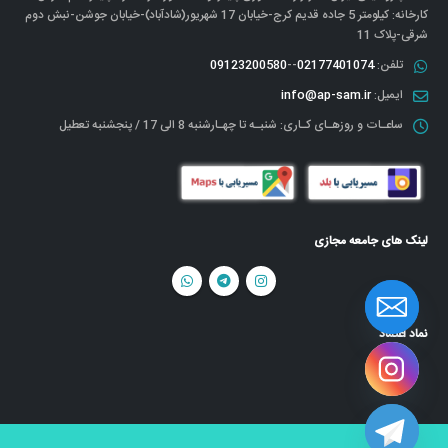
کارخانه: کیلومتر 5 جاده قدیم کرج-خیابان 17 شهریور(شادآباد)-خیابان جوشن-نبش دوم
شرقی-پلاک 11
تلفن:
02177401074
--
09123200580
ایمیل:
info@ap-sam.ir
ساعـات و روزهـای کـاری:
شنبـه تا چهـارشنبه 8 الی 17 / پنجشنبه تعطیل
لینک های جامعه مجازی
نماد اعتماد