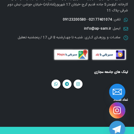
کارخانه: کیلومتر 5 جاده قدیم کرج-خیابان 17 شهریور(شادآباد)-خیابان جوشن-نبش دوم
شرقی-پلاک 11
تلفن:
02177401074
--
09123200580
ایمیل:
info@ap-sam.ir
ساعـات و روزهـای کـاری:
شنبـه تا چهـارشنبه 8 الی 17 / پنجشنبه تعطیل
لینک های جامعه مجازی
نماد اعتماد