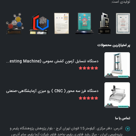
تولیدی است.
پر امتیازترین محصولات
دستگاه تنسایل آزمون کشش عمومی (Universal Tensile Testing Machine)
out of 5
5.00
دستگاه فرز سه محور ( CNC ) رو میزی آزمایشگاهی-صنعتی
out of 5
5.00
تماس با ما
آدرس:
دفتر مرکزی :کیلومتر 15 اتوبان تهران کرج - بلوار پژوهش پژوهشگاه پلیمر و
پتروشیمی ایران - مرکز رشد فناوری پلیمر-واحد فناور شرکت آزما پلیمر سام آدرس