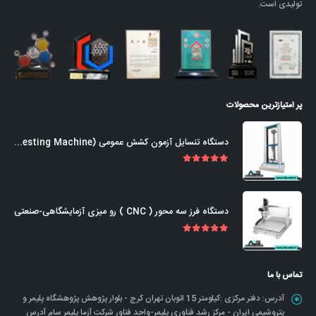
تولیدی است.
پر امتیازترین محصولات
دستگاه تنسایل آزمون کشش عمومی (Universal Tensile Testing Machine)
out of 5
5.00
دستگاه فرز سه محور ( CNC ) رو میزی آزمایشگاهی-صنعتی
out of 5
5.00
تماس با ما
آدرس:
دفتر مرکزی :کیلومتر 15 اتوبان تهران کرج - بلوار پژوهش پژوهشگاه پلیمر و
پتروشیمی ایران - مرکز رشد فناوری پلیمر-واحد فناور شرکت آزما پلیمر سام آدرس