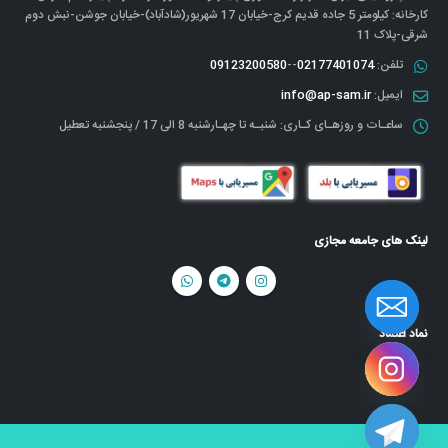
کارخانه: کیلومتر 5 جاده قدیم کرج-خیابان 17 شهریور(شادآباد)-خیابان جوشن-نبش دوم
شرقی-پلاک 11
تلفن:
02177401074
--
09123200580
ایمیل:
info@ap-sam.ir
ساعـات و روزهـای کـاری:
شنبـه تا چهـارشنبه 8 الی 17 / پنجشنبه تعطیل
لینک های جامعه مجازی
نماد اعتماد